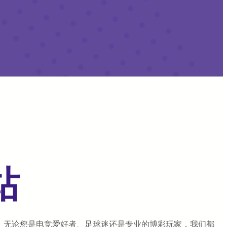
站
。无论您是电竞爱好者、足球迷还是专业的博彩玩家，我们都