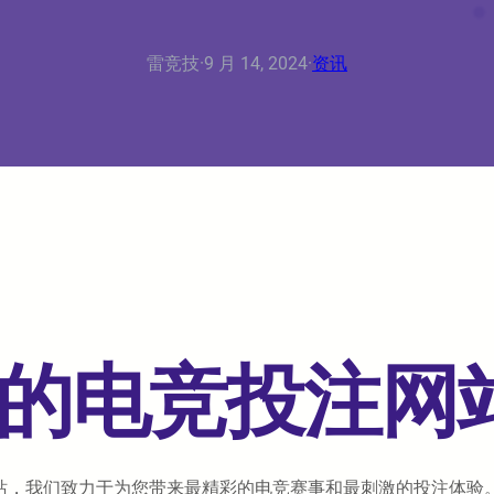
雷竞技
·
9 月 14, 2024
·
资讯
的电竞投注网
站，我们致力于为您带来最精彩的电竞赛事和最刺激的投注体验