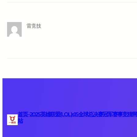
雷竞技
首页–2025英雄联盟(LOL)s15全球总决赛冠军赛事竞猜
站