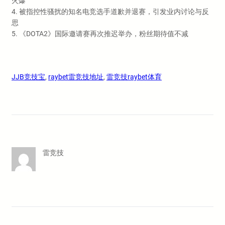
火爆
4. 被指控性骚扰的知名电竞选手道歉并退赛，引发业内讨论与反
思
5. 《DOTA2》国际邀请赛再次推迟举办，粉丝期待值不减
JJB竞技宝
, 
raybet雷竞技地址
, 
雷竞技raybet体育
雷竞技