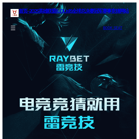
首页–2025英雄联盟(LOL)s15全球总决赛冠军赛事竞猜网站
BOOK SEAT