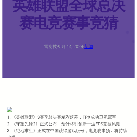
英雄联盟全球总决
赛电竞赛事竞猜
雷竞技
·
9 月 14, 2024
·
新闻
1. 《英雄联盟》S赛季总决赛精彩落幕，FPX成功卫冕冠军
2. 《守望先锋2》正式公布，预计将引领新一波FPS竞技风潮
3. 《绝地求生》正式在中国获得游戏版号，电竞赛事预计将持续