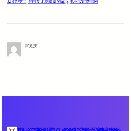
JJB竞技宝
, 
买电竞比赛输赢的app
, 
电竞实时数据网
雷竞技
首页–2025英雄联盟(LOL)s15全球总决赛冠军赛事竞猜网站