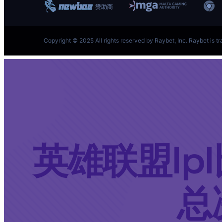
英雄联盟lp
总