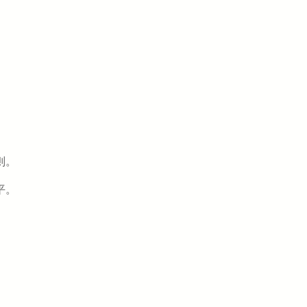
则。
平。