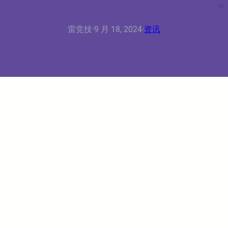
雷竞技
·
9 月 18, 2024
·
资讯