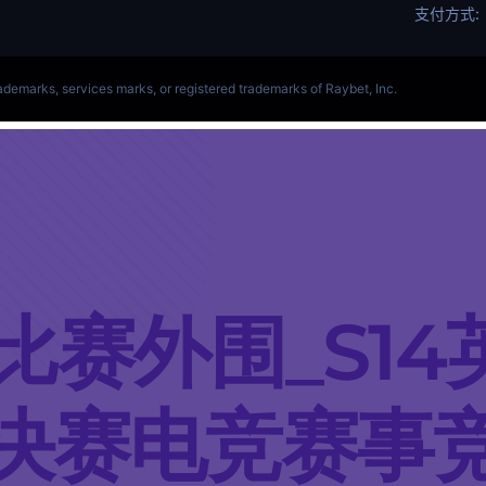
l比赛外围_S1
决赛电竞赛事