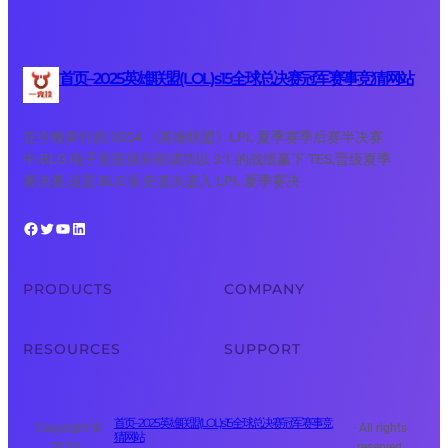
首页–2025英雄联盟(LOL)s15全球总决赛冠军赛事竞猜网站
在今晚举行的 2024 《英雄联盟》LPL 夏季赛季后赛半决赛
中,BLG 电子竞技俱乐部成功以 3:1 的战绩赢下 TES,晋级夏季
赛决赛,这是 BLG 队史首次进入 LPL 夏季赛决
Facebook
Twitter
YouTube
LinkedIn
PRODUCTS
COMPANY
RESOURCES
SUPPORT
首页–2025英雄联盟(LOL)s15全球总决赛冠军赛事竞
Copyright ©
· All rights
猜网站
2024 ·
reserved