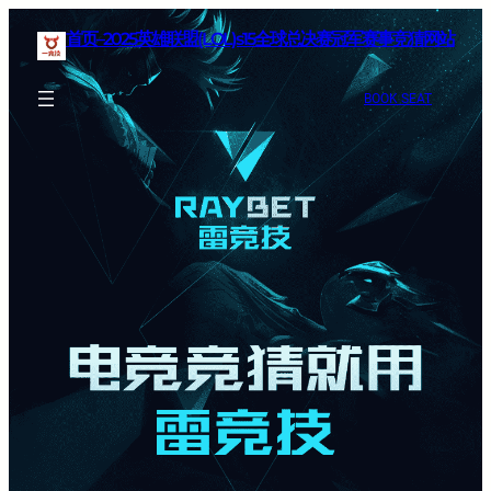
首页–2025英雄联盟(LOL)s15全球总决赛冠军赛事竞猜网站
BOOK SEAT