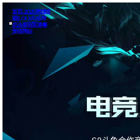
首页–2025英雄联
盟(LOL)s15全球
总决赛冠军赛事
竞猜网站