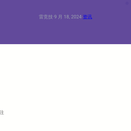
雷竞技
·
9 月 18, 2024
·
资讯
关注