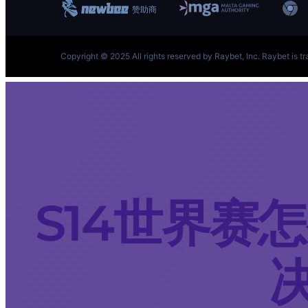
S14世界赛