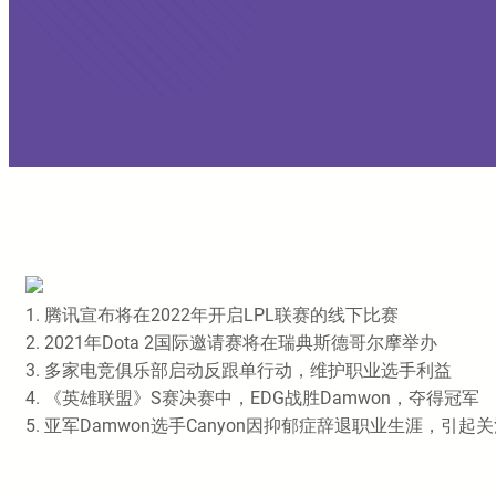
1. 腾讯宣布将在2022年开启LPL联赛的线下比赛
2. 2021年Dota 2国际邀请赛将在瑞典斯德哥尔摩举办
3. 多家电竞俱乐部启动反跟单行动，维护职业选手利益
4. 《英雄联盟》S赛决赛中，EDG战胜Damwon，夺得冠军
5. 亚军Damwon选手Canyon因抑郁症辞退职业生涯，引起