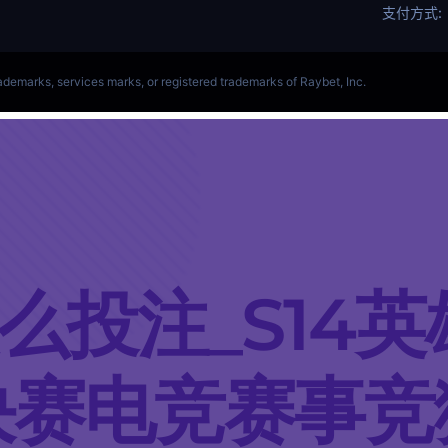
怎么投注_S14
决赛电竞赛事竞