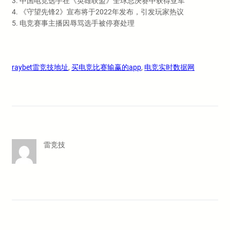
3. 中国电竞选手在《英雄联盟》全球总决赛中获得亚军
4. 《守望先锋2》宣布将于2022年发布，引发玩家热议
5. 电竞赛事主播因辱骂选手被停赛处理
raybet雷竞技地址
, 
买电竞比赛输赢的app
, 
电竞实时数据网
雷竞技