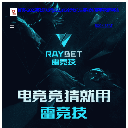
首页–2025英雄联盟(LOL)s15全球总决赛冠军赛事竞猜网站
BOOK SEAT