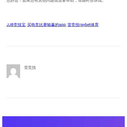
您好运！如果您有其他问题或需要帮助，请随时告诉我。
JJB竞技宝
, 
买电竞比赛输赢的app
, 
雷竞技raybet体育
雷竞技