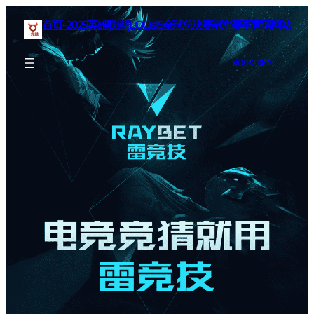
首页–2025英雄联盟(LOL)s15全球总决赛冠军赛事竞猜网站
BOOK SEAT