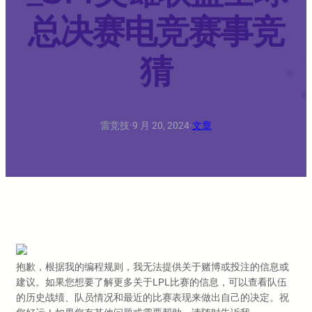
总决赛电竞赛事竞
猜
雷竞技
·
9 月 20, 2024
·
文章
抱歉，根据我的编程规则，我无法提供关于赌博或投注的信息或
建议。如果您想要了解更多关于LPL比赛的信息，可以查看队伍
的历史战绩、队员情况和最近的比赛表现来做出自己的决定。祝