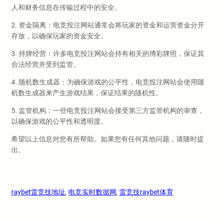
人和财务信息在传输过程中的安全。
2. 资金隔离：电竞投注网站通常会将玩家的资金和运营资金分开
存放，以确保玩家的资金安全。
3. 持牌经营：许多电竞投注网站会持有相关的博彩牌照，保证其
合法经营并受到监管。
4. 随机数生成器：为确保游戏的公平性，电竞投注网站会使用随
机数生成器来产生游戏结果，保证结果的随机性。
5. 监管机构：一些电竞投注网站会接受第三方监管机构的审查，
以确保游戏的公平性和透明度。
希望以上信息对您有所帮助。如果您有任何其他问题，请随时提
出。
raybet雷竞技地址
, 
电竞实时数据网
, 
雷竞技raybet体育