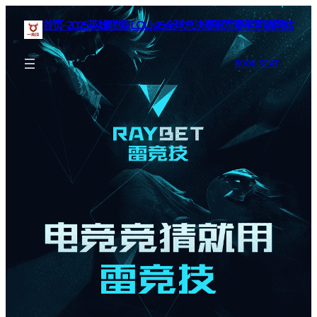
首页–2025英雄联盟(LOL)s15全球总决赛冠军赛事竞猜网站
BOOK SEAT