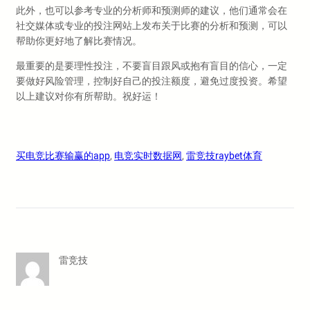
此外，也可以参考专业的分析师和预测师的建议，他们通常会在
社交媒体或专业的投注网站上发布关于比赛的分析和预测，可以
帮助你更好地了解比赛情况。
最重要的是要理性投注，不要盲目跟风或抱有盲目的信心，一定
要做好风险管理，控制好自己的投注额度，避免过度投资。希望
以上建议对你有所帮助。祝好运！
买电竞比赛输赢的app
, 
电竞实时数据网
, 
雷竞技raybet体育
雷竞技