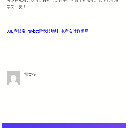
可以在观看比赛时支持和欣赏选手们的技术和表现。希望您能够
享受比赛！
JJB竞技宝
, 
raybet雷竞技地址
, 
电竞实时数据网
雷竞技