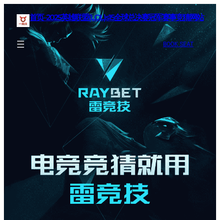
首页–2025英雄联盟(LOL)s15全球总决赛冠军赛事竞猜网站
BOOK SEAT