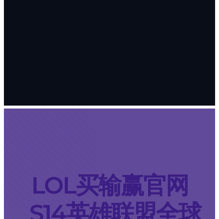
LOL买输赢官网
_S14英雄联盟全球