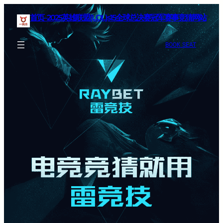
首页–2025英雄联盟(LOL)s15全球总决赛冠军赛事竞猜网站
BOOK SEAT