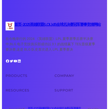
首页–2025英雄联盟(LOL)s15全球总决赛冠军赛事竞猜网站
在今晚举行的 2024 《英雄联盟》LPL 夏季赛季后赛半决赛
中,BLG 电子竞技俱乐部成功以 3:1 的战绩赢下 TES,晋级夏季
赛决赛,这是 BLG 队史首次进入 LPL 夏季赛决
Facebook
Twitter
YouTube
LinkedIn
PRODUCTS
COMPANY
RESOURCES
SUPPORT
首页–2025英雄联盟(LOL)s15全球总决赛冠军赛事竞