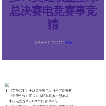
总决赛电竞赛事竞
猜
雷竞技
·
9 月 25, 2024
·
资讯
1. 《英雄联盟》全球总决赛门票将于下周开售
2. 《守望先锋》正式宣布明年将推出新英雄
3. 中国电竞选手在Dota2比赛中夺冠