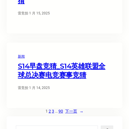
猜
雷竞技
·
1 月 15, 2025
新闻
S14早盘竞猜_S14英雄联盟全
球总决赛电竞赛事竞猜
雷竞技
·
1 月 14, 2025
1
2
3
…
90
下一页
→
S