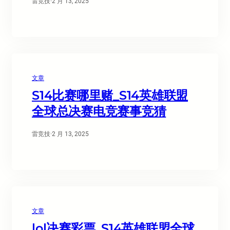
雷竞技
·
2 月 13, 2025
文章
S14比赛哪里赌_S14英雄联盟
全球总决赛电竞赛事竞猜
雷竞技
·
2 月 13, 2025
文章
lol决赛彩票_S14英雄联盟全球