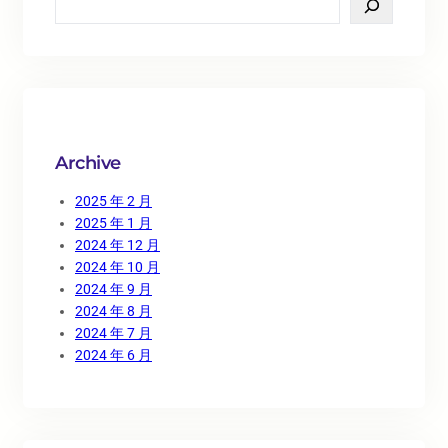
e
a
r
c
h
Archive
2025 年 2 月
2025 年 1 月
2024 年 12 月
2024 年 10 月
2024 年 9 月
2024 年 8 月
2024 年 7 月
2024 年 6 月