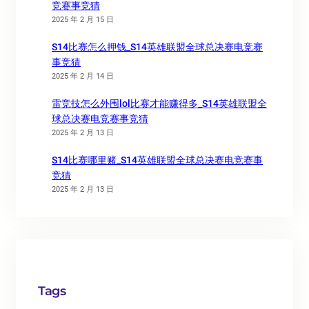
竞赛事竞猜
2025 年 2 月 15 日
S14比赛怎么押钱_S14英雄联盟全球总决赛电竞赛
事竞猜
2025 年 2 月 14 日
雷竞技怎么外围lol比赛才能赚得多_S14英雄联盟全
球总决赛电竞赛事竞猜
2025 年 2 月 13 日
S14比赛哪里赌_S14英雄联盟全球总决赛电竞赛事
竞猜
2025 年 2 月 13 日
Tags