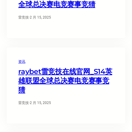
全球总决赛电竞赛事竞猜
雷竞技
·
2 月 15, 2025
资讯
raybet雷竞技在线官网_S14英
雄联盟全球总决赛电竞赛事竞
猜
雷竞技
·
2 月 15, 2025