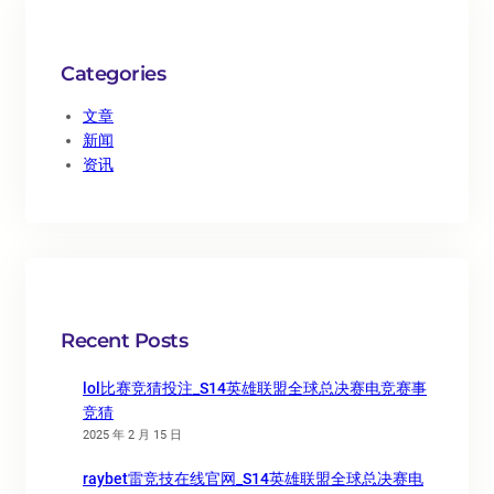
Categories
文章
新闻
资讯
Recent Posts
lol比赛竞猜投注_S14英雄联盟全球总决赛电竞赛事
竞猜
2025 年 2 月 15 日
raybet雷竞技在线官网_S14英雄联盟全球总决赛电