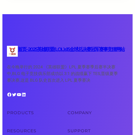
首页–2025英雄联盟(LOL)s15全球总决赛冠军赛事竞猜网站
在今晚举行的 2024 《英雄联盟》LPL 夏季赛季后赛半决赛
中,BLG 电子竞技俱乐部成功以 3:1 的战绩赢下 TES,晋级夏季
赛决赛,这是 BLG 队史首次进入 LPL 夏季赛决
Facebook
Twitter
YouTube
LinkedIn
PRODUCTS
COMPANY
RESOURCES
SUPPORT